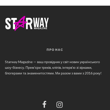
ПРО НАС
Starway Magazine — ваш провідник у світ новин українського
шоу-бізнесу. Прем’єри треків, кліпів, інтерв’ю зі зірками,
блогерами та знаменитостями. Ми разом з вами з 2016 року!