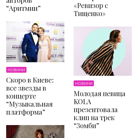
авторов
«Ревизор с
“Аритмии”
Тищенко»
НОВИНИ
Скоро в Киеве:
НОВИНИ
все звезды в
Молодая певица
концерте
KOLA
“Музыкальная
презентовала
платформа”
клип на трек
“Зомби”