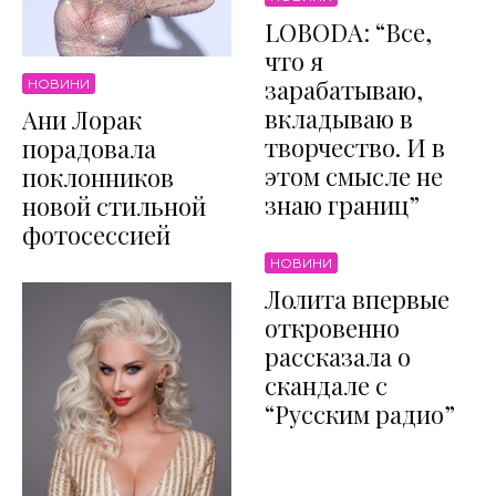
LOBODA: “Все,
что я
зарабатываю,
НОВИНИ
вкладываю в
Ани Лорак
творчество. И в
порадовала
этом смысле не
поклонников
знаю границ”
новой стильной
фотосессией
НОВИНИ
Лолита впервые
откровенно
рассказала о
скандале с
“Русским радио”