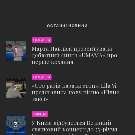
ОСТАННІ НОВИНИ
НОВИНИ
Марта Павлюк презентувала
дебютний сингл «UМАМА» про
перше кохання
НОВИНИ
«Сто разів казала стоп»: Lila Vi
представила нову пісню «Нічне
таксі»
АФІША
У Києві відбудеться Великий
святковий концерт до 35-річчя