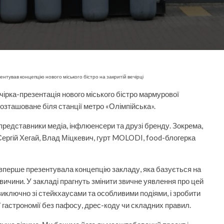
ував концепцію нового міського бістро на закритій вечірці
чірка-презентація нового міського бістро мармурової
розташоване біля станції метро «Олімпійська».
представники медіа, інфлюенсери та друзі бренду. Зокрема,
ергій Хегай, Влад Міцкевич, гурт MOLODI, food-блогерка
ерше презентувала концепцію закладу, яка базується на
вичини. У закладі прагнуть змінити звичне уявлення про цей
виключно зі стейкхаусами та особливими подіями, і зробити
 гастрономії без пафосу, дрес-коду чи складних правил.