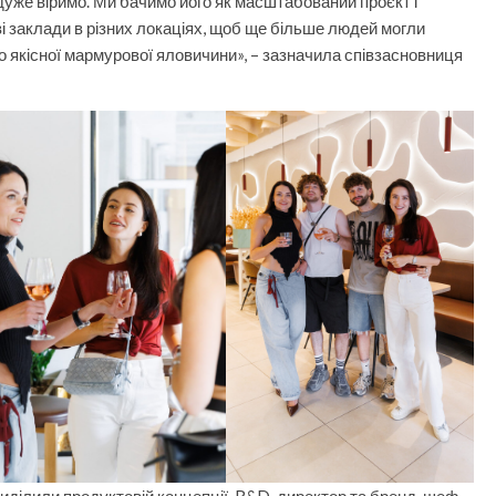
уже віримо. Ми бачимо його як масштабований проєкт і
і заклади в різних локаціях, щоб ще більше людей могли
 якісної мармурової яловичини», – зазначила співзасновниця
приділили продуктовій концепції. R&D-директор та бренд-шеф