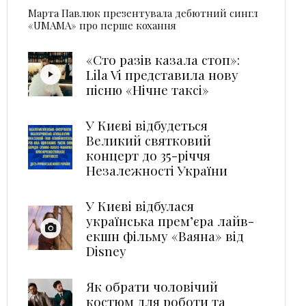
Марта Павлюк презентувала дебютний сингл
«UМАМА» про перше кохання
«Сто разів казала стоп»:
Lila Vi представила нову
пісню «Нічне таксі»
У Києві відбудеться
Великий святковий
концерт до 35-річчя
Незалежності України
У Києві відбулася
українська прем’єра лайв-
екшн фільму «Ваяна» від
Disney
Як обрати чоловічий
костюм для роботи та