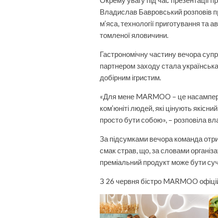
Владислав Бавровський розповів п
м’яса, технології приготування та ав
томленої яловичини.
Гастрономічну частину вечора су
партнером заходу стала українська
добірним ігристим.
«Для мене MARMOO – це насампере
ком’юніті людей, які цінують якісни
просто бути собою», – розповіла 
За підсумками вечора команда отри
смак страв, що, за словами органі
преміальний продукт може бути суч
З 26 червня бістро MARMOO офіційно