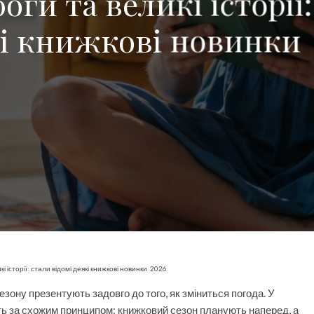
оги та великі історії:
і книжкові новинки
і історії: стали відомі деякі книжкові новинки 2026
сезону презентують задовго до того, як зміниться погода. У
ь за схожим принципом: книжковий сезон планують наперед, а