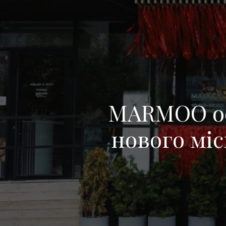
MARMOO оф
нового міс