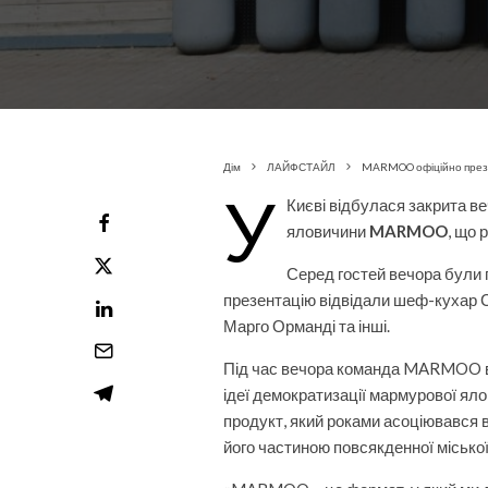
Дім
ЛАЙФСТАЙЛ
MARMOO офіційно презент
У
Києві відбулася закрита ве
яловичини
MARMOO
, що 
Серед гостей вечора були 
презентацію відвідали шеф-кухар С
Марго Орманді та інші.
Під час вечора команда MARMOO вп
ідеї демократизації мармурової яло
продукт, який роками асоціювався 
його частиною повсякденної міської