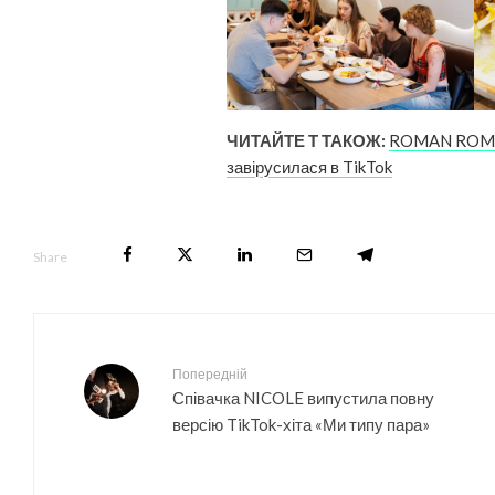
ЧИТАЙТЕ Т ТАКОЖ:
ROMAN ROMANT
завірусилася в TikTok
Share
Попередній
Співачка NICOLE випустила повну
версію TikTok-хіта «Ми типу пара»