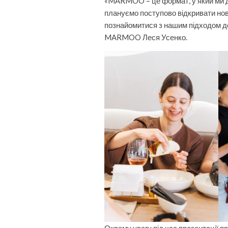
«MARMOO – це формат, у який ми д
плануємо поступово відкривати нов
познайомитися з нашим підходом до
MARMOO Леся Усенко.
Окрему увагу під час презентації 