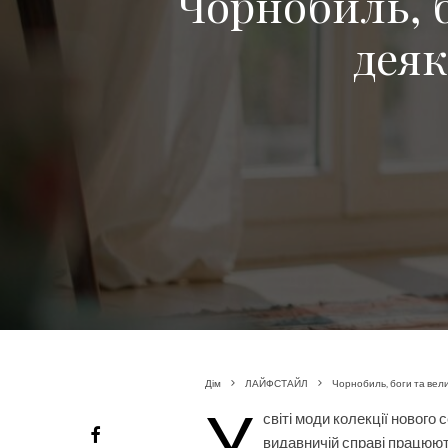
Чорнобиль, б
деяк
Дім
ЛАЙФСТАЙЛ
Чорнобиль, боги та велик
У
світі моди колекції нового 
видавничій справі працюют