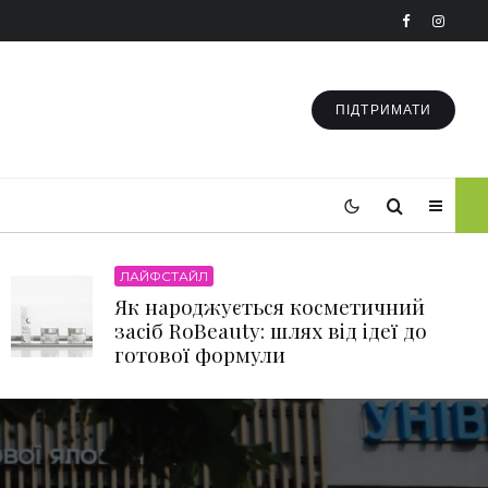
ПІДТРИМАТИ
ЛАЙФСТАЙЛ
Як народжується косметичний
засіб RoBeauty: шлях від ідеї до
готової формули