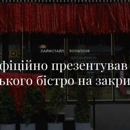
ЛАЙФСТАЙЛ
·
30/06/2026
іційно презентував
ького бістро на закри