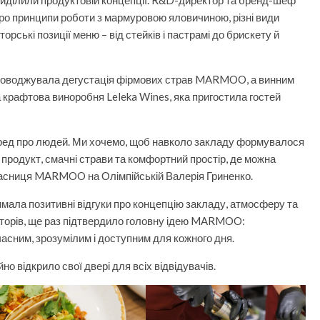
ро принципи роботи з мармуровою яловичиною, різні види
торські позиції меню – від стейків і пастрамі до брискету й
проводжувала дегустація фірмових страв MARMOO, а винним
 крафтова виноробня Leleka Wines, яка пригостила гостей
д про людей. Ми хочемо, щоб навколо закладу формувалося
й продукт, смачні страви та комфортний простір, де можна
власниця MARMOO на Олімпійській Валерія Гриненко.
мала позитивні відгуки про концепцію закладу, атмосферу та
заторів, ще раз підтвердило головну ідею MARMOO:
асним, зрозумілим і доступним для кожного дня.
 відкрило свої двері для всіх відвідувачів.