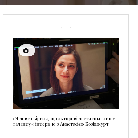
«Я довго вірила, що акторові достатньо лише
таланту»: інтерв’ю з Анастасією Козішкурт