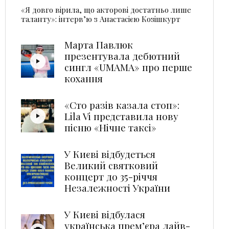
«Я довго вірила, що акторові достатньо лише
таланту»: інтерв’ю з Анастасією Козішкурт
Марта Павлюк
презентувала дебютний
сингл «UМАМА» про перше
кохання
«Сто разів казала стоп»:
Lila Vi представила нову
пісню «Нічне таксі»
У Києві відбудеться
Великий святковий
концерт до 35-річчя
Незалежності України
У Києві відбулася
українська прем’єра лайв-