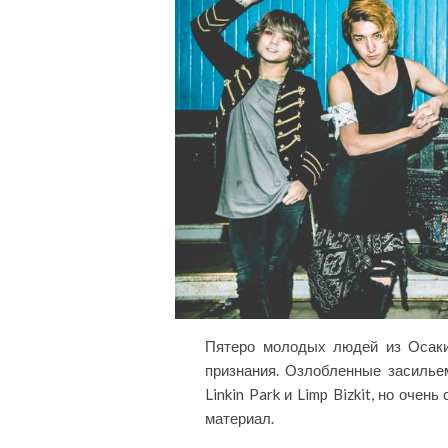
Пятеро молодых людей из Осаки
признания. Озлобленные засильем
Linkin Park и Limp Bizkit, но оч
материал.