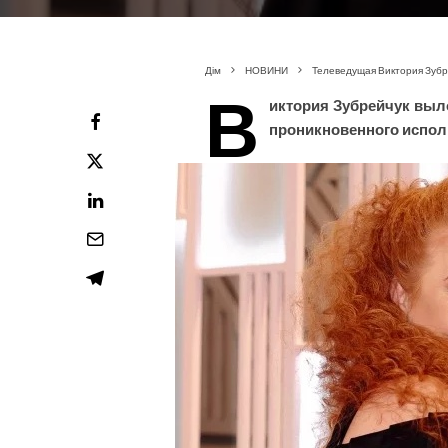
Дім
НОВИНИ
Телеведущая Виктория Зубре
В
иктория Зубрейчук выл
проникновенного испол