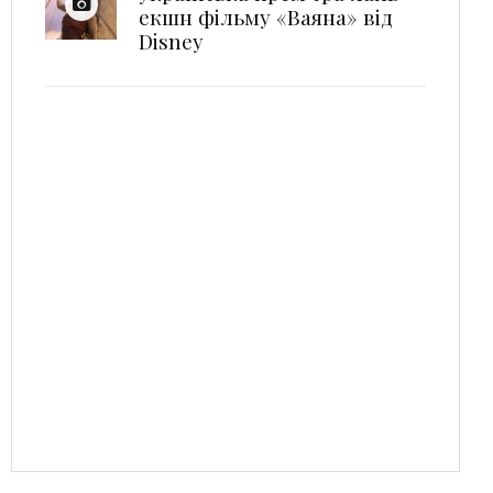
екшн фільму «Ваяна» від
Disney