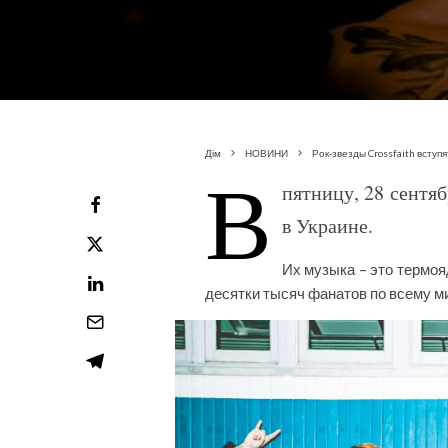
Дім
НОВИНИ
Рок-звезды Crossfaith вступ
В
пятницу, 28 сентя
в Украине.
Их музыка – это термоя
десятки тысяч фанатов по всему м