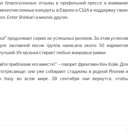
чил благосклонные отзывы в профильной прессе и внимание
 многочисленные концерты в Европе и США в поддержку таких
on, Enter Shinkari и многих других.
out” продолжает серию их успешных релизов. За этим успехом
 для заглавной песни группа написала около 50 вариантов
илучший. Их музыка стирает любые жанровые рамки.
йте приблизим его вместе!” – говорит фронтмен Кен Койе. Для
 потрясающе: они уже собирают стадионы в родной Японии и
ю базу во всем мире. 28 сентября они вернутся, чтобы