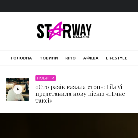
ГОЛОВНА
НОВИНИ
КІНО
АФІША
LIFESTYLE
НОВИНИ
«Сто разів казала стоп»: Lila Vi
представила нову пісню «Нічне
таксі»