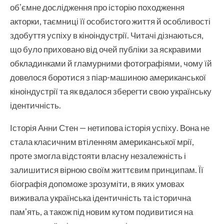
обʼємне дослідження про історію походження
акторки, таємниці її особистого життя й особливості
здобуття успіху в кіноіндустрії. Читачі дізнаються,
що було приховано від очей публіки за яскравими
обкладинками й гламурними фотографіями, чому їй
довелося боротися з піар-машиною американської
кіноіндустрії та як вдалося зберегти свою українську
ідентичність.
Історія Анни Стен — нетипова історія успіху. Вона не
стала класичним втіленням американської мрії,
проте змогла відстояти власну незалежність і
залишитися вірною своїм життєвим принципам. Її
біографія допоможе зрозуміти, в яких умовах
виживала українська ідентичність та історична
памʼять, а також під новим кутом подивитися на