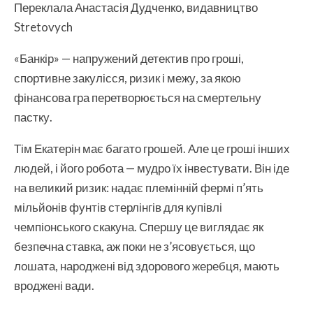
Переклала Анастасія Дудченко, видавництво
Stretovych
«Банкір» — напружений детектив про гроші,
спортивне закулісся, ризик і межу, за якою
фінансова гра перетворюється на смертельну
пастку.
Тім Екатерін має багато грошей. Але це гроші інших
людей, і його робота — мудро їх інвестувати. Він іде
на великий ризик: надає племінній фермі п’ять
мільйонів фунтів стерлінгів для купівлі
чемпіонського скакуна. Спершу це виглядає як
безпечна ставка, аж поки не з’ясовується, що
лошата, народжені від здорового жеребця, мають
вроджені вади.