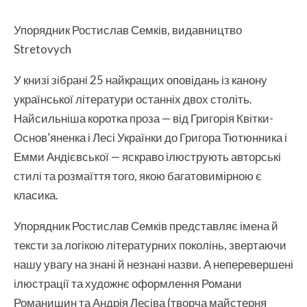
Упорядник Ростислав Семків, видавництво
Stretovych
У книзі зібрані 25 найкращих оповідань із канону
української літератури останніх двох століть.
Найсильніша коротка проза — від Григорія Квітки-
Основ’яненка і Лесі Українки до Григора Тютюнника і
Емми Андієвської — яскраво ілюструють авторські
стилі та розмаїття того, якою багатовимірною є
класика.
Упорядник Ростислав Семків представляє імена й
тексти за логікою літературних поколінь, звертаючи
нашу увагу на знані й незнані назви. А неперевершені
ілюстрації та художнє оформлення Романи
Романишин та Андрія Лесіва (творча майстерня