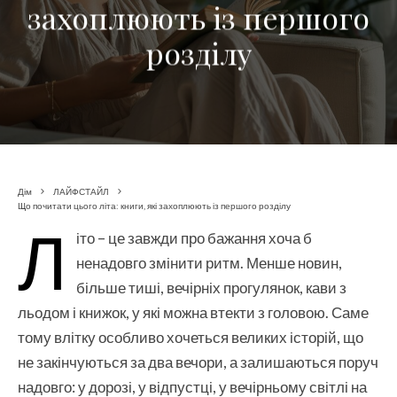
захоплюють із першого
розділу
Дім
ЛАЙФСТАЙЛ
Що почитати цього літа: книги, які захоплюють із першого розділу
Л
іто – це завжди про бажання хоча б
ненадовго змінити ритм. Менше новин,
більше тиші, вечірніх прогулянок, кави з
льодом і книжок, у які можна втекти з головою. Саме
тому влітку особливо хочеться великих історій, що
не закінчуються за два вечори, а залишаються поруч
надовго: у дорозі, у відпустці, у вечірньому світлі на