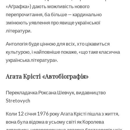
«Аґрафка») дають можливість нового
перепрочитання, ба більше — кардинально
змінюють уявлення про явище української
літератури.
Антологія буде цінною для всіх, хто цікавиться
культурою, і найповніше покаже, «що таке класична
українська література».
Агата Крісті «Автобіографія»
Перекладачка Роксана Шевчук, видавництво
Stretovych
Коли 12 січня 1976 року Агата Крісті пішла з життя,
вона була відома в усьому світі як Королева
детективу, неперевершена авторка бестселерів усіх