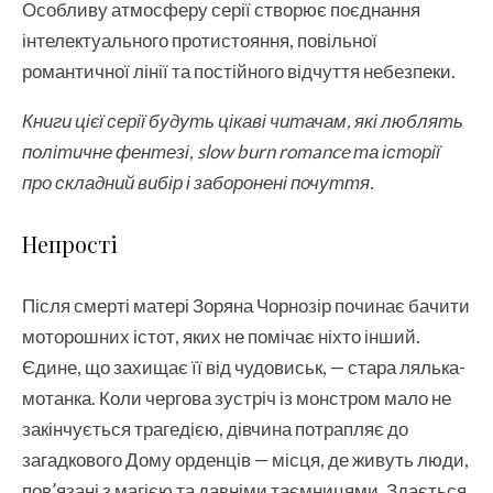
Особливу атмосферу серії створює поєднання
інтелектуального протистояння, повільної
романтичної лінії та постійного відчуття небезпеки.
Книги цієї серії будуть цікаві читачам, які люблять
політичне фентезі, slow burn romance та історії
про складний вибір і заборонені почуття.
Непрості
Після смерті матері Зоряна Чорнозір починає бачити
моторошних істот, яких не помічає ніхто інший.
Єдине, що захищає її від чудовиськ, — стара лялька-
мотанка. Коли чергова зустріч із монстром мало не
закінчується трагедією, дівчина потрапляє до
загадкового Дому орденців — місця, де живуть люди,
пов’язані з магією та давніми таємницями. Здається,