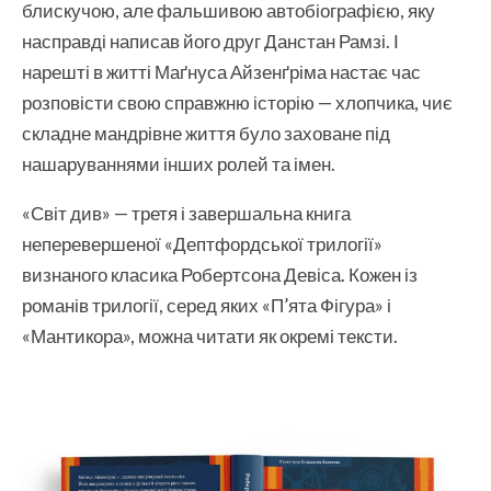
блискучою, але фальшивою автобіографією, яку
насправді написав його друг Данстан Рамзі. І
нарешті в житті Маґнуса Айзенґріма настає час
розповісти свою справжню історію — хлопчика, чиє
складне мандрівне життя було заховане під
нашаруваннями інших ролей та імен.
«Світ див» — третя і завершальна книга
неперевершеної «Дептфордської трилогії»
визнаного класика Робертсона Девіса. Кожен із
романів трилогії, серед яких «П’ята Фігура» і
«Мантикора», можна читати як окремі тексти.