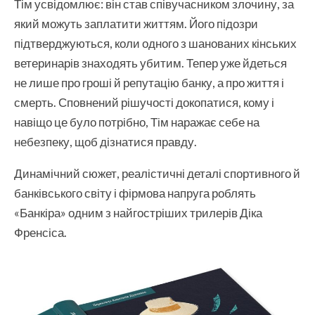
Тім усвідомлює: він став співучасником злочину, за
який можуть заплатити життям. Його підозри
підтверджуються, коли одного з шанованих кінських
ветеринарів знаходять убитим. Тепер уже йдеться
не лише про гроші й репутацію банку, а про життя і
смерть. Сповнений рішучості докопатися, кому і
навіщо це було потрібно, Тім наражає себе на
небезпеку, щоб дізнатися правду.
Динамічний сюжет, реалістичні деталі спортивного й
банківського світу і фірмова напруга роблять
«Банкіра» одним з найгостріших трилерів Діка
Френсіса.