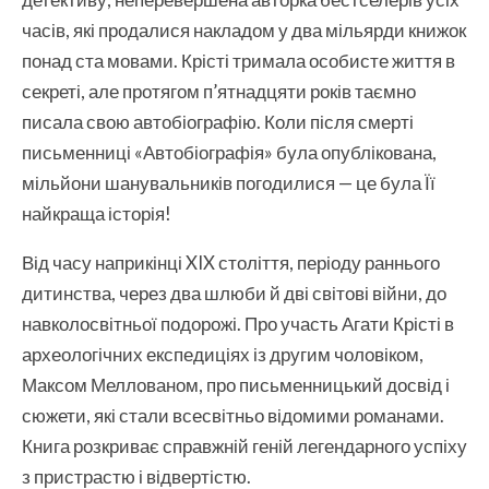
часів, які продалися накладом у два мільярди книжок
понад ста мовами. Крісті тримала особисте життя в
секреті, але протягом п’ятнадцяти років таємно
писала свою автобіографію. Коли після смерті
письменниці «Автобіографія» була опублікована,
мільйони шанувальників погодилися — це була Її
найкраща історія!
Від часу наприкінці XIX століття, періоду раннього
дитинства, через два шлюби й дві світові війни, до
навколосвітньої подорожі. Про участь Агати Крісті в
археологічних експедиціях із другим чоловіком,
Максом Меллованом, про письменницький досвід і
сюжети, які стали всесвітньо відомими романами.
Книга розкриває справжній геній легендарного успіху
з пристрастю і відвертістю.