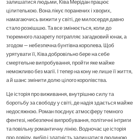
залишатися людьми, Ківа Мерідан працює
цілителькою. Вона лікує поранених і хворих,
намагаючись вижити у світі, де милосердя давно
стало розкішшю. Та все змінюється, коли до
тюремного лазарету потрапляє загадковий юнак, а
згодом — небезпечна бунтівна королева. Щоб
урятувати її, Ківа добровільно бере на себе
смертельне випробування, пройти яке майже
неможливо без магії. І тепер на кону не лише її життя,
а й шанс змінити долю цілого королівства.
Це історія про виживання, внутрішню силу та
боротьбу за свободу у світі, де надія здається майже
недосяжною. Роман поєднує атмосферу темного
фентезі, небезпечні випробування, політичні інтриги
та повільну романтичну лінію. Водночас це історія
про довіру, вибір і здатність залишатися людиною