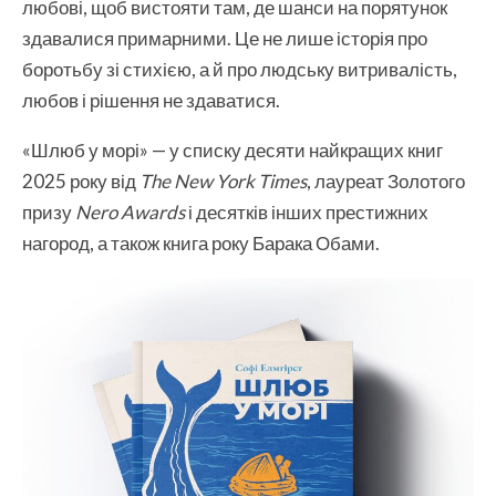
любові, щоб вистояти там, де шанси на порятунок
здавалися примарними. Це не лише історія про
боротьбу зі стихією, а й про людську витривалість,
любов і рішення не здаватися.
«Шлюб у морі» — у списку десяти найкращих книг
2025 року від
The New York Times
, лауреат Золотого
призу
Nero Awards
і десятків інших престижних
нагород, а також книга року Барака Обами.