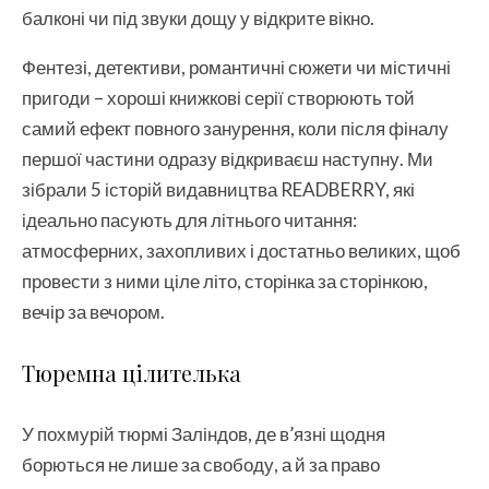
балконі чи під звуки дощу у відкрите вікно.
Фентезі, детективи, романтичні сюжети чи містичні
пригоди – хороші книжкові серії створюють той
самий ефект повного занурення, коли після фіналу
першої частини одразу відкриваєш наступну. Ми
зібрали 5 історій видавництва READBERRY, які
ідеально пасують для літнього читання:
атмосферних, захопливих і достатньо великих, щоб
провести з ними ціле літо, сторінка за сторінкою,
вечір за вечором.
Тюремна цілителька
У похмурій тюрмі Заліндов, де в’язні щодня
борються не лише за свободу, а й за право