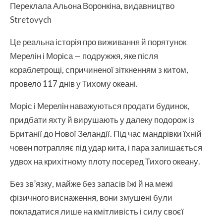
Переклала Альона Воронкіна, видавництво
Stretovych
Це реальна історія про виживання й порятунок
Мерелін і Моріса — подружжя, яке після
кораблетрощі, спричиненої зіткненням з китом,
провело 117 днів у Тихому океані.
Моріс і Мерелін наважуються продати будинок,
придбати яхту й вирушають у далеку подорож із
Британії до Нової Зеландії. Під час мандрівки їхній
човен потрапляє під удар кита, і пара залишається
удвох на крихітному плоту посеред Тихого океану.
Без зв’язку, майже без запасів їжі й на межі
фізичного виснаження, вони змушені були
покладатися лише на кмітливість і силу своєї