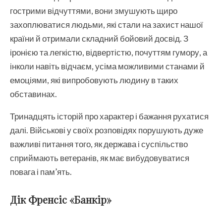
гострими відчуттями, вони змушують щиро
захоплюватися людьми, які стали на захист нашої
країни й отримали складний бойовий досвід. З
іронією та легкістю, відвертістю, почуттям гумору, а
інколи навіть відчаєм, усіма можливими станами й
емоціями, які випробовують людину в таких
обставинах.
Тринадцять історій про характер і бажання рухатися
далі. Військові у своїх розповідях порушують дуже
важливі питання того, як держава і суспільство
сприймають ветеранів, як має вибудовуватися
повага і пам’ять.
Дік Френсіс «Банкір»