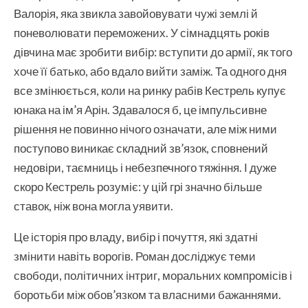
Валорія, яка звикла завойовувати чужі землі й
поневолювати переможених. У сімнадцять років
дівчина має зробити вибір: вступити до армії, як того
хоче її батько, або вдало вийти заміж. Та одного дня
все змінюється, коли на ринку рабів Кестрель купує
юнака на ім’я Арін. Здавалося б, це імпульсивне
рішення не повинно нічого означати, але між ними
поступово виникає складний зв’язок, сповнений
недовіри, таємниць і небезпечного тяжіння. І дуже
скоро Кестрель розуміє: у цій грі значно більше
ставок, ніж вона могла уявити.
Це історія про владу, вибір і почуття, які здатні
змінити навіть ворогів. Роман досліджує теми
свободи, політичних інтриг, моральних компромісів і
боротьби між обов’язком та власними бажаннями.