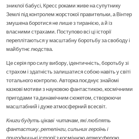
зниклої бабусі, Кресс роками живе на супутнику
Землі під контролем жорстокої правительки, а Вінтер
змушена боротися не лише з тиранією, а й із
власними страхами. Поступово всі ці історії
переплітаються у масштабну боротьбу за свободу і
майбутнє людства.
Це серія про силу вибору, ідентичність, боротьбу зі
страхом і здатність залишатися собою навіть у світі
тотального контролю. Авторка поєднує знайомі
казкові мотиви з науковою фантастикою, космічними
пригодами та динамічним сюжетом, створюючи
масштабний і дуже атмосферний всесвіт.
Книги будуть цікаві читачам, які люблять
фантастику, ретелінги, сильних героїнь і
пригодницькі історії з космічною атмосферою.