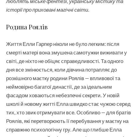
люблять міське фентезі, українську містику та
історії про приховані магічні світи.
Родина Роялів
Життя Елли Гарпер ніколи не було легким: після
смерті матері вона змушена самотужки виживати у
світі, де ніхто не обіцяє справедливості. Та одного
дня все змінюється, коли дівчина потрапляє до
розкішного маєтку родини Роялів — впливової та
неймовірно багатої династії, де за ідеальним
фасадом ховаються небезпечні секрети. У новій
школі й новому житті Елла швидко стає чужою серед
тих, хто звик отримувати все. Особливо — для братів
Роялів, які перетворюють її перебування у маєтку на
справжню психологічну гру. Але що глибше Елла