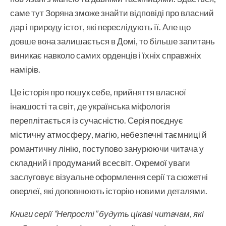
саме тут Зоряна зможе знайти відповіді про власний
дар і природу істот, які переслідують її. Але що
довше вона залишається в Домі, то більше запитань
виникає навколо самих орденців і їхніх справжніх
намірів.
Це історія про пошук себе, прийняття власної
інакшості та світ, де українська міфологія
переплітається із сучасністю. Серія поєднує
містичну атмосферу, магію, небезпечні таємниці й
романтичну лінію, поступово занурюючи читача у
складний і продуманий всесвіт. Окремої уваги
заслуговує візуальне оформлення серії та сюжетні
оверлеї, які доповнюють історію новими деталями.
Книги серії “Непрості” будуть цікаві читачам, які