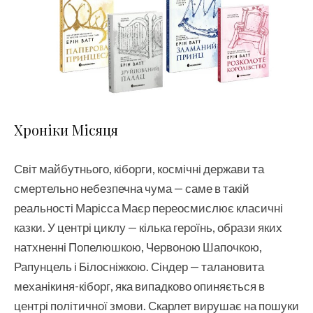
Хроніки Місяця
Світ майбутнього, кіборги, космічні держави та
смертельно небезпечна чума — саме в такій
реальності Марісса Маєр переосмислює класичні
казки. У центрі циклу — кілька героїнь, образи яких
натхненні Попелюшкою, Червоною Шапочкою,
Рапунцель і Білосніжкою. Сіндер — талановита
механікиня-кіборг, яка випадково опиняється в
центрі політичної змови. Скарлет вирушає на пошуки