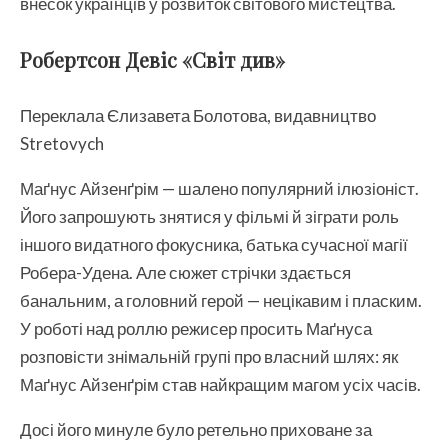
внесок українців у розвиток світового мистецтва.
Робертсон Девіс «Світ див»
Переклала Єлизавета Болотова, видавництво
Stretovych
Маґнус Айзенґрім — шалено популярний ілюзіоніст.
Його запрошують знятися у фільмі й зіграти роль
іншого видатного фокусника, батька сучасної магії
Робера-Удена. Але сюжет стрічки здається
банальним, а головний герой — нецікавим і пласким.
У роботі над роллю режисер просить Маґнуса
розповісти знімальній групі про власний шлях: як
Маґнус Айзенґрім став найкращим магом усіх часів.
Досі його минуле було ретельно приховане за