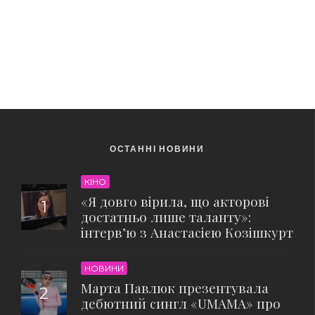
ОСТАННІ НОВИНИ
КІНО
«Я довго вірила, що акторові
достатньо лише таланту»:
інтерв’ю з Анастасією Козішкурт
НОВИНИ
Марта Павлюк презентувала
дебютний сингл «UМАМА» про