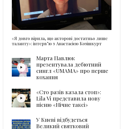
«Я довго вірила, що акторові достатньо лише
таланту»: інтерв’ю з Анастасією Козішкурт
Марта Павлюк
презентувала дебютний
сингл «UМАМА» про перше
кохання
«Сто разів казала стоп»:
Lila Vi представила нову
пісню «Нічне таксі»
У Києві відбудеться
Великий святковий