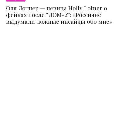
Оля Лотнер — певица Holly Lotner о
фейках после “ДОМ-2”: «Россияне
выдумали ложные инсайды обо мне»