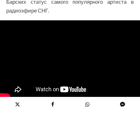
Барских статус самого популярного артиста в
радиоэфире СНГ.
Share