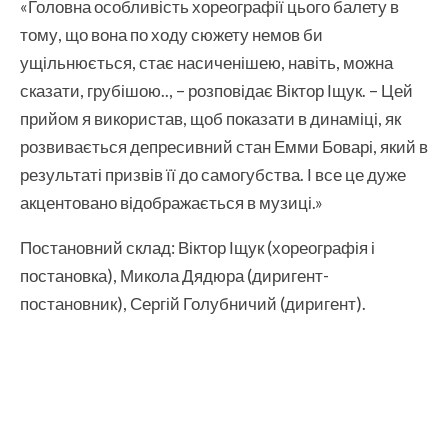
«Головна особливість хореографії цього балету в
тому, що вона по ходу сюжету немов би
ущільнюється, стає насиченішею, навіть, можна
сказати, грубішою.., – розповідає Віктор Іщук. – Цей
прийом я використав, щоб показати в динаміці, як
розвивається депресивний стан Емми Боварі, який в
результаті призвів її до самогубства. І все це дуже
акцентовано відображається в музиці.»
Постановний склад: Віктор Іщук (хореографія і
постановка), Микола Дядюра (диригент-
постановник), Сергій Голубничий (диригент).