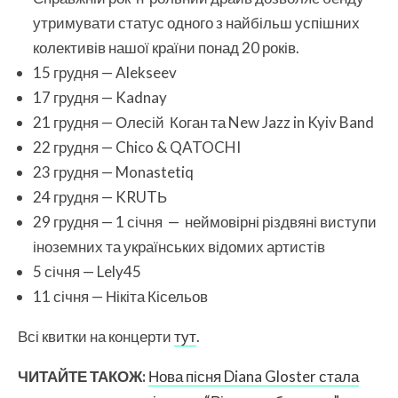
утримувати статус одного з найбільш успішних
колективів нашої країни понад 20 років.
15 грудня — Alekseev
17 грудня — Kadnay
21 грудня — Олесій Коган та New Jazz in Kyiv Band
22 грудня — Chico & QATOCHI
23 грудня — Monastetiq
24 грудня — KRUTЬ
29 грудня — 1 січня — неймовірні різдвяні виступи
іноземних та українських відомих артистів
5 січня — Lely45
11 січня — Нікіта Кісельов
Всі квитки на концерти
тут
.
ЧИТАЙТЕ ТАКОЖ:
Нова пісня Diana Gloster стала