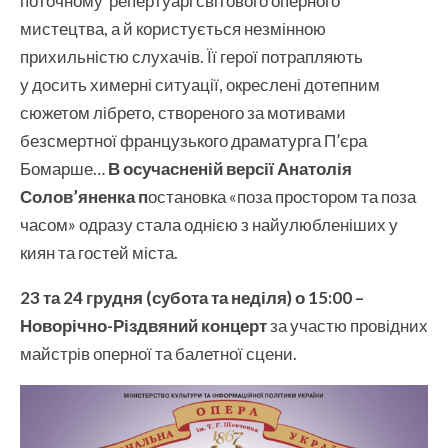
поточному репертуарі світового оперного
мистецтва, а й користується незмінною
прихильністю слухачів. Її герої потрапляють
у досить химерні ситуації, окреслені дотепним
сюжетом лібрето, створеного за мотивами
безсмертної французького драматурга П’єра
Бомарше…
В осучасненій версії Анатолія
Солов
’
яненка п
остановка «поза простором та поза
часом» одразу стала однією з найулюбленіших у
киян та гостей міста.
23 та 24 грудня (субота та неділя) о 15:00 –
Новорічно-Різдвяний концерт
за участю провідних
майстрів оперної та балетної сцени.