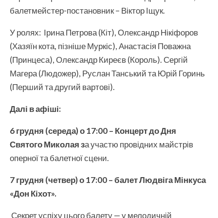
балетмейстер-постановник – Віктор Іщук.
У ролях: Ірина Петрова (Кіт), Олександр Нікіфоров
(Хазяїн кота, пізніше Муркіс), Анастасія Поважна
(Принцеса), Олександр Киреєв (Король). Сергій
Магера (Людожер), Руслан Танський та Юрій Горинь
(Перший та другий вартові).
Далі в афіші:
6 грудня (середа) о 17:00 – Концерт до Дня
Святого Миколая з
а участю провідних майстрів
оперної та балетної сцени.
7 грудня
(
четвер
) о 1
7
:00
–
балет Людвіга Мінкуса
«Дон Кіхот».
Секрет успіху цього балету — у мелодичній