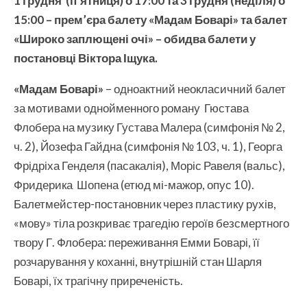
1
грудня
(
п’ятниця
) о
17
:00
та 3 грудня (неділя) о
15:00 – прем
’
єра балету «Мадам Боварі» та балет
«Широко заплющені очі» – обидва балети у
постановці Віктора Іщука.
«Мадам Боварі»
– одноактний неокласичний балет
за мотивами однойменного роману Гюстава
Флобера на музику Густава Малера (симфонія № 2,
ч. 2), Йозефа Гайдна (симфонія № 103, ч. 1), Георга
Фрідріха Генделя (пасакалія), Моріс Равеля (вальс),
Фридерика Шопена (етюд мі-мажор, опус 10).
Балетмейстер-постановник через пластику рухів,
«мову» тіла розкриває трагедію героїв безсмертного
твору Г. Флобера: переживання Емми Боварі, її
розчарування у коханні, внутрішній стан Шарля
Боварі, їх трагічну приреченість.