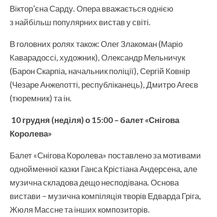
Віктор’єна Сарду. Опера вважається однією
з найбільш популярних вистав у світі.
В головних ролях також: Олег Злакоман (Маріо
Каварадоссі, художник), Олександр Мельничук
(Барон Скарпіа, начальник поліції), Сергій Ковнір
(Чезаре Анжелотті, республіканець), Дмитро Агеєв
(тюремник) та ін.
10 грудня (неділя) о 15:00 –
балет «Снігова
Королева»
Балет «Снігова Королева» поставлено за мотивами
однойменної казки Ганса Крістіана Андерсена, але
музична складова дещо несподівана. Основа
вистави – музична компіляція творів Едварда Гріга,
Жюля Массне та інших композиторів.