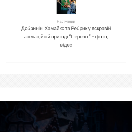
Наступний
Добринін, Хамайко та Ребрик у яскравій
анімаційній пригоді “Переліт” – фото,
відео