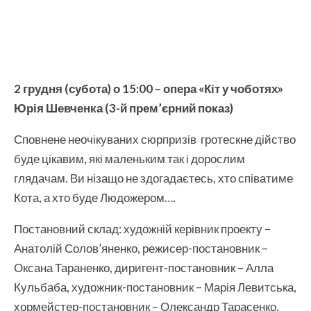
2 грудня (субота) о 15:00 – опера «Кіт у чоботях»
Юрія Шевченка (3-й прем’єрний показ)
Сповнене неочікуваних сюрпризів гротескне дійство
буде цікавим, які маленьким так і дорослим
глядачам. Ви нізащо не здогадаєтесь, хто співатиме
Кота, а хто буде Людожером….
Постановний склад: художній керівник проекту –
Анатолій Солов’яненко, режисер-постановник –
Оксана Тараненко, диригент-постановник – Алла
Кульбаба, художник-постановник – Марія Левитська,
хормейстер-постановник – Олександр Тарасенко,