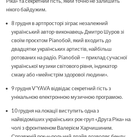
Ріка» та секретний гість, який точно не залишить
нікого байдужим.
8 грудня в артпросторі зіграє незалежний
український автор-виконавець Дмитро Шуров зі
своїм проєктом Pianoбой, який входить до
двадцятки українських артистів, найбільш
ротованих на радiо. Pianoбой — приклад сучасної
української музики світового рівня, індикатор
смаку або «мейнстрім здорової людини».
9 грудня V’YAVA відвідає секретний гість з
унікальною електронною музичною програмою.
10 грудня на локації виступить одна з
найвідоміших українських рок-груп «Друга Ріка» на
чолі з фронтменом Валерієм Харчишиним.
Справжній рок-н-рольний драйв дозволяє бенду