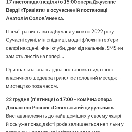
17 листопада
(
неділя
) о 1
5
:00
опера Джузеппе
Верді «Травіата» в осучасненій постановці
Анатолія Солов’яненка.
Прем’єра вистави відбулася у жовтні 2022 року.
Сучасні сукні, мініспідниці, модні ф’южн інтер’єри,
селфі на сцені, нічні клуби, дим від кальянів, SMS-ки
замість листів на папері…
Оригінальна, авангардна постановка видатного
класичного шедевра транслює головний меседж —
мистецтво поза часом.
22 грудня
(
п’ятниця
) о 1
7
:00
– комічна опера
Джоаккіно Россіні «Севільський цирульник».
Виставаналежить до найвідоміших у своєму жанрі
й ось уже понад двісті років залишається не тільки у