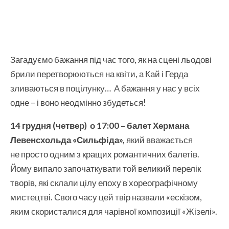
Загадуємо бажання під час того, як на сцені льодові
брили перетворюються на квіти, а Кай і Герда
зливаються в поцілунку… А бажання у нас у всіх
одне – і воно неодмінно збудеться!
14 грудня
(
четвер)
о 1
7
:00
–
балет Хермана
Левенсхольда «Сильфіда»
,
який вважається
не просто одним з кращих романтичних балетів.
Йому випало започаткувати той великий перелік
творів, які склали цілу епоху в хореографічно­му
мистецтві. Свого часу цей твір назвали «ескізом,
яким скористалися для ча­рівної композиції «Жізелі».