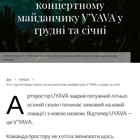
концертному
майданчику V’YAVA у
грудні та січні
UYAVA тепер V'YAVA: артпростір звітує про минулий сезон і запрошує на нову
локацію
Дім
АФІША
Хто з артистів виступить на концертному майданчику V’YAVA у грудні та січні
А
ртпростір UYAVA закрив потужний літньо-
осінній сезон і починає зимовий на новій
локації і з новою назвою. Відтепер UYAVA —
це V’YAVA.
Команда простору не хотіла змінювати щось