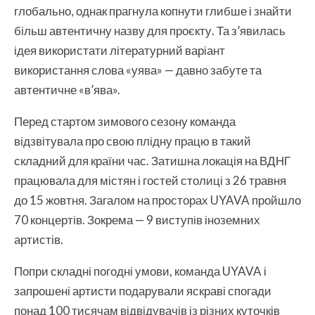
глобально, однак прагнула копнути глибше і знайти
більш автентичну назву для проєкту. Та з’явилась
ідея використати літературний варіант
використання слова «уява» — давно забуте та
автентичне «в’ява».
Перед стартом зимового сезону команда
відзвітувала про свою плідну працю в такий
складний для країни час. Затишна локація на ВДНГ
працювала для містян і гостей столиці з 26 травня
до 15 жовтня. Загалом на просторах UYAVA пройшло
70 концертів. Зокрема — 9 виступів іноземних
артистів.
Попри складні погодні умови, команда UYAVA і
запрошені артисти подарували яскраві спогади
понад 100 тисячам відвідувачів із різних куточків