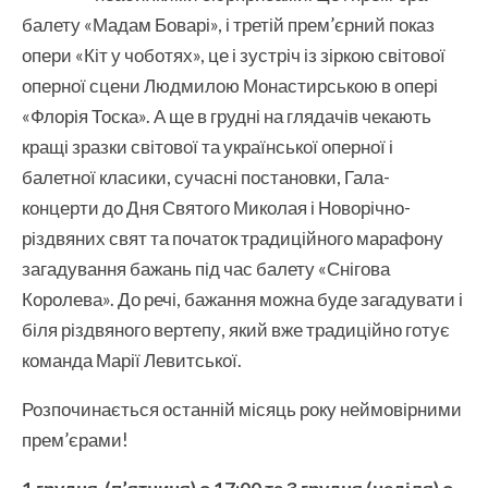
балету «Мадам Боварі», і третій прем’єрний показ
опери «Кіт у чоботях», це і зустріч із зіркою світової
оперної сцени Людмилою Монастирською в опері
«Флорія Тоска». А ще в грудні на глядачів чекають
кращі зразки світової та української оперної і
балетної класики, сучасні постановки, Гала-
концерти до Дня Святого Миколая і Новорічно-
різдвяних свят та початок традиційного марафону
загадування бажань під час балету «Снігова
Королева». До речі, бажання можна буде загадувати і
біля різдвяного вертепу, який вже традиційно готує
команда Марії Левитської.
Розпочинається останній місяць року неймовірними
прем’єрами!