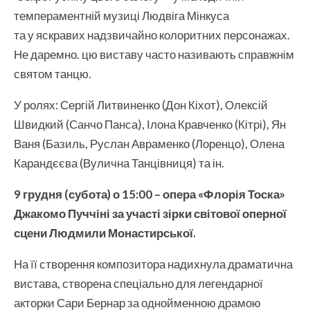
темпераментній музиці Людвіга Мінкуса
та у яскравих надзвичайно колоритних персонажах.
Не даремно. цю виставу часто називають справжнім
святом танцю.
У ролях: Сергій Литвиненко (Дон Кіхот), Олексій
Швидкий (Санчо Панса), Ілона Кравченко (Кітрі), Ян
Ваня (Базиль, Руслан Авраменко (Лоренцо), Олена
Карандєєва (Вулична Танцівниця) та ін.
9 грудня
(
субота
) о 1
5
:00
– опера
«Флорія Тоска»
Джакомо Пуччіні
за участі зірки світової оперної
сцени Людмили Монастирської.
На її створення композитора надихнула драматична
вистава, створена спеціально для легендарної
акторки Сари Бернар за однойменною драмою