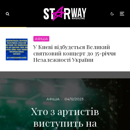
АФІША
У Києві відбудеться Великий
святковий концерт до 35-річчя
Незалежності України
АФІША
·
04/12/2023
Хто з артистів
виступить на