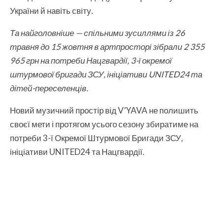
України й навіть світу.
Та найголовніше — спільними зусиллями із 26
травня до 15 жовтня в артпросторі зібрали 2 355
965 грн на потреби Нацгвардії, 3-ї окремої
штурмової бригади ЗСУ, ініціативи UNITED24 та
дітей-переселенців.
Новий музичний простір від V’YAVA не полишить
своєї мети і протягом усього сезону збиратиме на
потреби 3-ї Окремої Штурмової Бригади ЗСУ,
ініціативи UNITED24 та Нацгвардії.