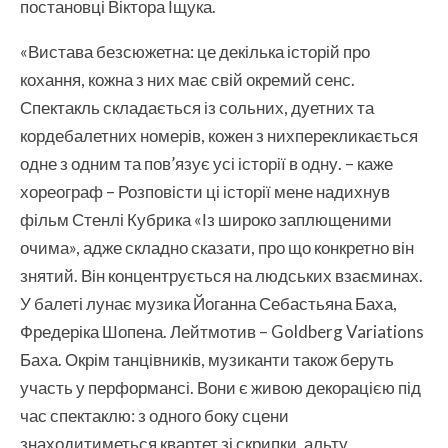
постановці Віктора Іщука.
«Вистава безсюжетна: це декілька історій про
кохання, кожна з них має свій окремий сенс.
Спектакль складається із сольних, дуетних та
кордебалетних номерів, кожен з нихперекликається
одне з одним та пов’язує усі історії в одну. – каже
хореограф – Розповісти ці історії мене надихнув
фільм Стенлі Кубрика «Із широко заплющеними
очима», адже складно сказати, про що конкретно він
знятий. Він концентрується на людських взаєминах.
У балеті лунає музика Йоганна Себастьяна Баха,
Фредеріка Шопена. Лейтмотив – Goldberg Variations
Баха. Окрім танцівників, музиканти також беруть
участь у перформансі. Вони є живою декорацією під
час спектаклю: з одного боку сцени
знаходитиметься квартет зі скрипки, альту,