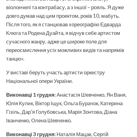
віолончелі та контрабасу, а з іншої – рояль. Я дуже
довго думав над цим проектом, років 10, мабуть.
Після того, як я станцював хореографію Едварда
Клюга та Родена Дуайта, я відчув себе артистом
сучасного жанру, адже це широке поле для
переосмислення усіх можливих видів та напрямів
танцю».
У виставі беруть участь артисти оркестру
Національної опери України.
Виконавці 1 грудня:
Анастасія Шевченко, Ян Ваня,
Юлія Кулик, Віктор Іщук, Ольга Бурачок, Катерина
Гізіль, Дар’я Голубовська, Марія Зонтова, Діана
Іванченко, Олена Шевченко.
Виконавці 3 грудня:
Наталія Мацак, Сергій