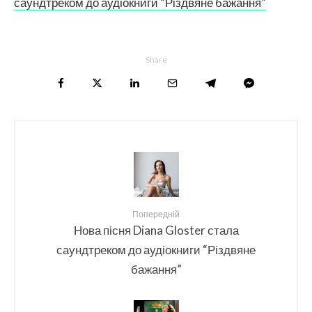
саундтреком до аудіокниги “Різдвяне бажання”
Share
Попередній
Нова пісня Diana Gloster стала
саундтреком до аудіокниги “Різдвяне
бажання”