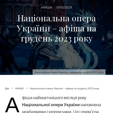
АФІША
·
01/12/2023
Національна опера
України – афіша на
грудень 2023 року
Національна опера України – афіша на грудень 2023 року
Дім
АФІША
Національна опера України – афіша на грудень 2023 року
А
фіша наймагічнішого місяця року
Національної опери України
наповнена
неабиякими сюрпризами. Це і прем’єра