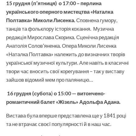
15 грудня
(
п’ятниця)
о 1
7
:00
–
перлин
а
українського
оперного
мистецтва
«Наталка
Полтавка» Миколи Лисенка
.
Сповнена гумору,
танців та фольклору історія кохання. Музична
редакція Мирослава Скорика. Сценічна редакція
Анатолія Солов’яненка. Опера Миколи Лисенка
«Наталка Полтавка» належить до визначних творів
української музичної культури. Але навіть в класичні
твори час вносить свої корегування – так у виставу
зайшов відомий мем про паляницю…
16 грудня (субота
)
о 15:00 — витончено-
романтичний балет «Ж
і
зель» А
дольфа
Адана.
Вистава була вперше представлена ще у 1841 році
та не втрачає своєї популярності й в наш час.