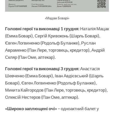
«Мадам Боварі»
Головні герої та виконавці 1 грудня:
Наталія Мацак
(Емма Боварі), Сергій Кривоконь (Шарль Боварі),
Євген Логвиненко (Родольф Буланже), Руслан
Авраменко (Пан Лере, торговець, кредитор), Андрій
Скляр (Пан Оме, аптекар).
Головні герої та виконавці 3 грудня:
Анастасія
Шевченко (Емма Боварі), Іван Авдієвський (Шарль
Боварі), Євген Логвиненко (Родольф Буланже),
Микита Кайгородов (Пан Лере, торговець, кредитор),
Олексій Нестеров (Пан Оме, аптекар).
«Широко заплющені очі»
– одноактний балет у