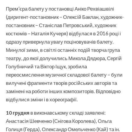
Прем’єра балету у постановці Аніко Рехвіашвілі
(диригент-постановник – Олексій Баклан, художник-
постановник – Станіслав Петровський, художник
костюмів – Наталія Кучеря) відбулася в 2016 році і
одразу привернула увагу поціновувачів балету.
Минулої зими, в світлі останніх подій творча група
театру, до якої долучились Микола Дядюра, Сергій
Голубничий та Віктор Іщук, зробила
переосмислення музичної складової балету – були
вилучені фрагменти творів російських авторів та
замінені на роботи інших композиторів. Відповідно
відбулися зміни і в хореографії.
10 грудня
в виконавському складі заявлені:
Анастасія Шевченко (Снігова Королева), Ольга
Голиця (Герда), Олександр Омельченко (Кай) та ін.